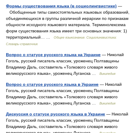
Формы существования языка (в социолингвистике)
—
Обобщенные типы самостоятельных языковых образований,
объединяющихся в группы различной иерархии по признакам
общности исходного языкового материала. Терминолексема
форм существования языка имеет три основных значения: 1)
территориальный… …
Общее языкознание. Социолингвистика:
Словарь-справочник
Вопрос о статусе русского языка на Украине
— Николай
Гоголь, русский писатель классик, уроженец Полтавщины
Владимир Даль, составитель «Толкового словаря живого
великорусского языка», уроженец Луганска …
Википедия
Вопрос о статусе русского языка в Украине
— Николай
Гоголь, русский писатель классик, уроженец Полтавщины
Владимир Даль, составитель «Толкового словаря живого
великорусского языка», уроженец Луганска …
Википедия
Дискуссия о статусе русского языка в Украине
— Николай
Гоголь, русский писатель классик, уроженец Полтавщины
Владимир Даль, составитель «Толкового словаря живого
великорусского языка», уроженец Луганска …