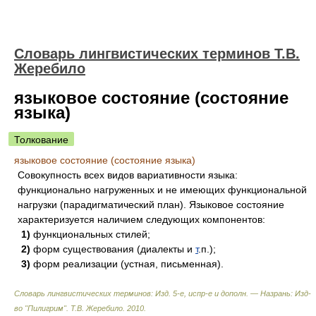
Словарь лингвистических терминов Т.В.
Жеребило
языковое состояние (состояние
языка)
Толкование
языковое состояние (состояние языка)
Совокупность всех видов вариативности языка:
функционально нагруженных и не имеющих функциональной
нагрузки (парадигматический план). Языковое состояние
характеризуется наличием следующих компонентов:
1)
функциональных стилей;
2)
форм существования (диалекты и
т
.п.);
3)
форм реализации (устная, письменная).
Словарь лингвистических терминов: Изд. 5-е, испр-е и дополн. — Назрань: Изд-
во "Пилигрим"
.
Т.В. Жеребило
.
2010
.